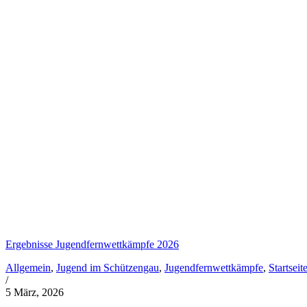
Ergebnisse Jugendfernwettkämpfe 2026
Allgemein
,
Jugend im Schützengau
,
Jugendfernwettkämpfe
,
Startseit
/
5 März, 2026