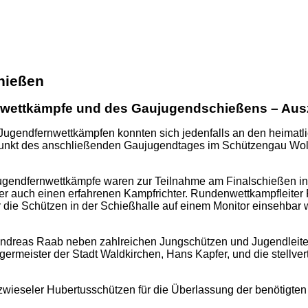
hießen
nwettkämpfe und des Gaujugendschießens – Ausz
n Jugendfernwettkämpfen konnten sich jedenfalls an den heimat
lpunkt des anschließenden Gaujugendtages im Schützengau Wol
ugendfernwettkämpfe waren zur Teilnahme am Finalschießen in d
er auch einen erfahrenen Kampfrichter. Rundenwettkampfleiter F
r die Schützen in der Schießhalle auf einem Monitor einsehbar
ndreas Raab neben zahlreichen Jungschützen und Jugendleite
rgermeister der Stadt Waldkirchen, Hans Kapfer, und die stellv
wieseler Hubertusschützen für die Überlassung der benötigten