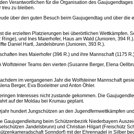
en Verantwortlichen für die Organisation des Gaujugendtages wi
 treu zu bleiben.
Freude über den guten Besuch beim Gaujugendtag und über die 
t die erzielten Platzierungen bei überörtlichen Wettkämpfen. 
Ringe), und Ines Maierhofer, Haus am Wald (Junioren, 394 R.).
te Daniel Hartl, Jandelsbrunn (Junioren, 393 R.).
schaften Ines Maierhofer (396 R.) und ihre Mannschaft (1175 R
n Wolfsteiner Teams den vierten (Susanne Berger, Elena Oellbr
hdem im vergangenen Jahr die Wolfsteiner Mannschaft gesiegt h
lena Berger, Eva Boxleitner und Anton Öhler.
geringen Interesses nicht zustande gekommen. Die Gaujugendlei
fahrt auf der Moldau bei Krumau geplant.
Vorjahr hundert Jungschützen an den Jugendfernwettkämpfen un
die Gaujugendleitung beim Schützenbezirk Niederbayern Ausze
elschützen Jandelsbrunn) und Christian Hilgart (Freischütz Sc
chützenkameradschaft Sonndorf) mit der Ehrennadel in Silber be