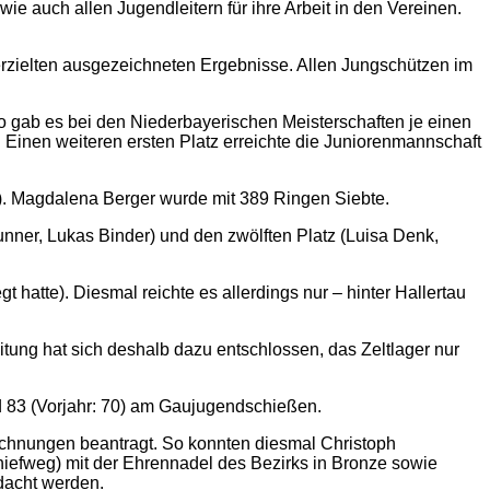
e auch allen Jugendleitern für ihre Arbeit in den Vereinen.
erzielten ausgezeichneten Ergebnisse. Allen Jungschützen im
So gab es bei den Niederbayerischen Meisterschaften je einen
 Einen weiteren ersten Platz erreichte die Juniorenmannschaft
.). Magdalena Berger wurde mit 389 Ringen Siebte.
unner, Lukas Binder) und den zwölften Platz (Luisa Denk,
atte). Diesmal reichte es allerdings nur – hinter Hallertau
tung hat sich deshalb dazu entschlossen, das Zeltlager nur
d 83 (Vorjahr: 70) am Gaujugendschießen.
ichnungen beantragt. So konnten diesmal Christoph
hiefweg) mit der Ehrennadel des Bezirks in Bronze sowie
dacht werden.