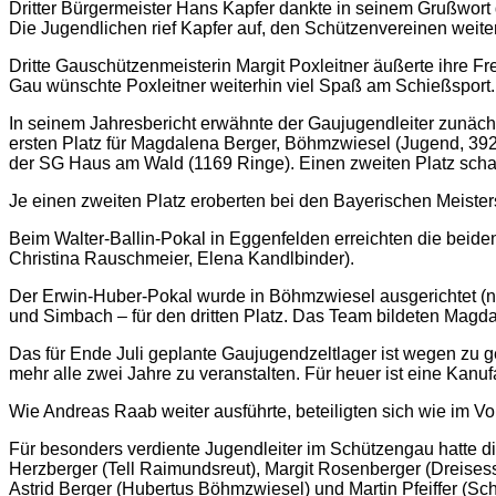
Dritter Bürgermeister Hans Kapfer dankte in seinem Grußwort d
Die Jugendlichen rief Kapfer auf, den Schützenvereinen weiter
Dritte Gauschützenmeisterin Margit Poxleitner äußerte ihre 
Gau wünschte Poxleitner weiterhin viel Spaß am Schießsport.
In seinem Jahresbericht erwähnte der Gaujugendleiter zunächs
ersten Platz für Magdalena Berger, Böhmzwiesel (Jugend, 392 
der SG Haus am Wald (1169 Ringe). Einen zweiten Platz schaff
Je einen zweiten Platz eroberten bei den Bayerischen Meister
Beim Walter-Ballin-Pokal in Eggenfelden erreichten die beide
Christina Rauschmeier, Elena Kandlbinder).
Der Erwin-Huber-Pokal wurde in Böhmzwiesel ausgerichtet (nac
und Simbach – für den dritten Platz. Das Team bildeten Magda
Das für Ende Juli geplante Gaujugendzeltlager ist wegen zu 
mehr alle zwei Jahre zu veranstalten. Für heuer ist eine Kanu
Wie Andreas Raab weiter ausführte, beteiligten sich wie im 
Für besonders verdiente Jugendleiter im Schützengau hatte 
Herzberger (Tell Raimundsreut), Margit Rosenberger (Dreisess
Astrid Berger (Hubertus Böhmzwiesel) und Martin Pfeiffer (S