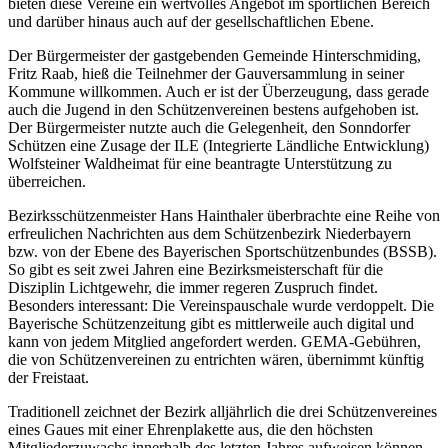
bieten diese Vereine ein wertvolles Angebot im sportlichen Bereich
und darüber hinaus auch auf der gesellschaftlichen Ebene.
Der Bürgermeister der gastgebenden Gemeinde Hinterschmiding,
Fritz Raab, hieß die Teilnehmer der Gauversammlung in seiner
Kommune willkommen. Auch er ist der Überzeugung, dass gerade
auch die Jugend in den Schützenvereinen bestens aufgehoben ist.
Der Bürgermeister nutzte auch die Gelegenheit, den Sonndorfer
Schützen eine Zusage der ILE (Integrierte Ländliche Entwicklung)
Wolfsteiner Waldheimat für eine beantragte Unterstützung zu
überreichen.
Bezirksschützenmeister Hans Hainthaler überbrachte eine Reihe von
erfreulichen Nachrichten aus dem Schützenbezirk Niederbayern
bzw. von der Ebene des Bayerischen Sportschützenbundes (BSSB).
So gibt es seit zwei Jahren eine Bezirksmeisterschaft für die
Disziplin Lichtgewehr, die immer regeren Zuspruch findet.
Besonders interessant: Die Vereinspauschale wurde verdoppelt. Die
Bayerische Schützenzeitung gibt es mittlerweile auch digital und
kann von jedem Mitglied angefordert werden. GEMA-Gebühren,
die von Schützenvereinen zu entrichten wären, übernimmt künftig
der Freistaat.
Traditionell zeichnet der Bezirk alljährlich die drei Schützenvereines
eines Gaues mit einer Ehrenplakette aus, die den höchsten
Mitgliederzuwachs innerhalb des letzten Jahres aufweisen können.