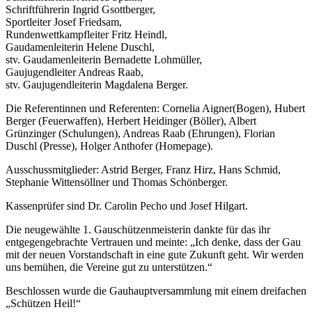
Schriftführerin Ingrid Gsottberger,
Sportleiter Josef Friedsam,
Rundenwettkampfleiter Fritz Heindl,
Gaudamenleiterin Helene Duschl,
stv. Gaudamenleiterin Bernadette Lohmüller,
Gaujugendleiter Andreas Raab,
stv. Gaujugendleiterin Magdalena Berger.
Die Referentinnen und Referenten: Cornelia Aigner(Bogen), Hubert
Berger (Feuerwaffen), Herbert Heidinger (Böller), Albert
Grünzinger (Schulungen), Andreas Raab (Ehrungen), Florian
Duschl (Presse), Holger Anthofer (Homepage).
Ausschussmitglieder: Astrid Berger, Franz Hirz, Hans Schmid,
Stephanie Wittensöllner und Thomas Schönberger.
Kassenprüfer sind Dr. Carolin Pecho und Josef Hilgart.
Die neugewählte 1. Gauschützenmeisterin dankte für das ihr
entgegengebrachte Vertrauen und meinte: „Ich denke, dass der Gau
mit der neuen Vorstandschaft in eine gute Zukunft geht. Wir werden
uns bemühen, die Vereine gut zu unterstützen.“
Beschlossen wurde die Gauhauptversammlung mit einem dreifachen
„Schützen Heil!“