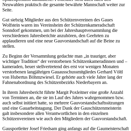
Neuwahlen praktisch die gesamte bewährte Mannschaft weiter zur
Seite.
Gut siebzig Mitglieder aus den Schützenvereinen des Gaues
Wolfstein waren ins Vereinsheim der Schützenkameradschaft
Sonndorf gekommen, um bei der Jahreshauptversammlung die
verschiedenen Jahresberichte anzuhören, den Geehrten zu
applaudieren und eine neue Gauvorstandschaft auf die Beine zu
stellen.
Zu Beginn der Versammlung gedachte man „in trauriger, aber
wichtiger Tradition“ der verstorbenen Schützenkameradinnen und –
kameraden, heuer stellvertretend des erst vor wenigen Monaten
verstorbenen langjährigen Gauausschussmitgliedes Gerhard Völtl
von Hubertus Böhmzwiesel. Er gehörte auch viele Jahre lang der
Fahnenabordnung des Schützenbezirks Niederbayern an.
In ihrem Jahresbericht führte Margit Poxleitner eine große Anzahl
von Terminen an, die sie im Lauf des Jahres wahrgenommen bzw.
auch selbst initiiert hatte, so mehrere Gauvorstandschaftssitzungen
und eine Gauarbeitstagung. Der Dank der Gauschützenmeisterin
galt insbesondere allen Verantwortlichen in den einzelnen
Schützenvereinen wie auch den Mitgliedern der Gauvorstandschaft.
Gausportleiter Josef Friedsam ging anfangs auf die Gaumeisterschaft