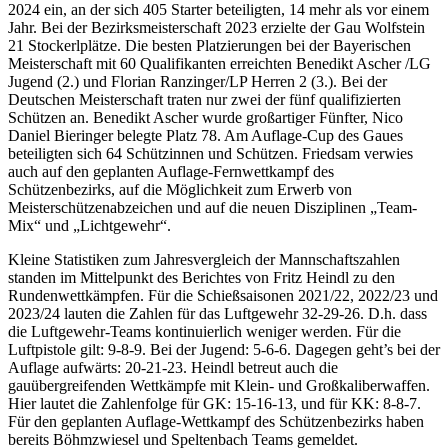
2024 ein, an der sich 405 Starter beteiligten, 14 mehr als vor einem
Jahr. Bei der Bezirksmeisterschaft 2023 erzielte der Gau Wolfstein
21 Stockerlplätze. Die besten Platzierungen bei der Bayerischen
Meisterschaft mit 60 Qualifikanten erreichten Benedikt Ascher /LG
Jugend (2.) und Florian Ranzinger/LP Herren 2 (3.). Bei der
Deutschen Meisterschaft traten nur zwei der fünf qualifizierten
Schützen an. Benedikt Ascher wurde großartiger Fünfter, Nico
Daniel Bieringer belegte Platz 78. Am Auflage-Cup des Gaues
beteiligten sich 64 Schützinnen und Schützen. Friedsam verwies
auch auf den geplanten Auflage-Fernwettkampf des
Schützenbezirks, auf die Möglichkeit zum Erwerb von
Meisterschützenabzeichen und auf die neuen Disziplinen „Team-
Mix“ und „Lichtgewehr“.
Kleine Statistiken zum Jahresvergleich der Mannschaftszahlen
standen im Mittelpunkt des Berichtes von Fritz Heindl zu den
Rundenwettkämpfen. Für die Schießsaisonen 2021/22, 2022/23 und
2023/24 lauten die Zahlen für das Luftgewehr 32-29-26. D.h. dass
die Luftgewehr-Teams kontinuierlich weniger werden. Für die
Luftpistole gilt: 9-8-9. Bei der Jugend: 5-6-6. Dagegen geht’s bei der
Auflage aufwärts: 20-21-23. Heindl betreut auch die
gauübergreifenden Wettkämpfe mit Klein- und Großkaliberwaffen.
Hier lautet die Zahlenfolge für GK: 15-16-13, und für KK: 8-8-7.
Für den geplanten Auflage-Wettkampf des Schützenbezirks haben
bereits Böhmzwiesel und Speltenbach Teams gemeldet.