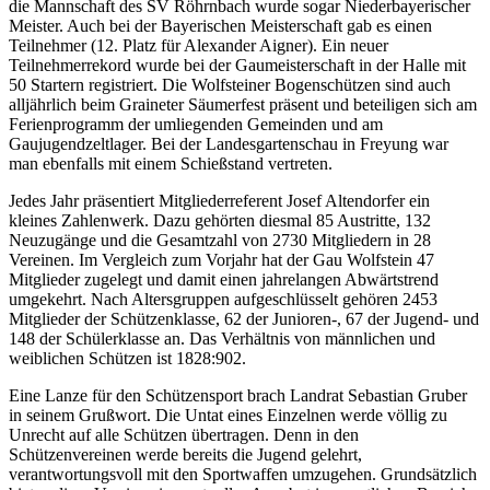
die Mannschaft des SV Röhrnbach wurde sogar Niederbayerischer
Meister. Auch bei der Bayerischen Meisterschaft gab es einen
Teilnehmer (12. Platz für Alexander Aigner). Ein neuer
Teilnehmerrekord wurde bei der Gaumeisterschaft in der Halle mit
50 Startern registriert. Die Wolfsteiner Bogenschützen sind auch
alljährlich beim Graineter Säumerfest präsent und beteiligen sich am
Ferienprogramm der umliegenden Gemeinden und am
Gaujugendzeltlager. Bei der Landesgartenschau in Freyung war
man ebenfalls mit einem Schießstand vertreten.
Jedes Jahr präsentiert Mitgliederreferent Josef Altendorfer ein
kleines Zahlenwerk. Dazu gehörten diesmal 85 Austritte, 132
Neuzugänge und die Gesamtzahl von 2730 Mitgliedern in 28
Vereinen. Im Vergleich zum Vorjahr hat der Gau Wolfstein 47
Mitglieder zugelegt und damit einen jahrelangen Abwärtstrend
umgekehrt. Nach Altersgruppen aufgeschlüsselt gehören 2453
Mitglieder der Schützenklasse, 62 der Junioren-, 67 der Jugend- und
148 der Schülerklasse an. Das Verhältnis von männlichen und
weiblichen Schützen ist 1828:902.
Eine Lanze für den Schützensport brach Landrat Sebastian Gruber
in seinem Grußwort. Die Untat eines Einzelnen werde völlig zu
Unrecht auf alle Schützen übertragen. Denn in den
Schützenvereinen werde bereits die Jugend gelehrt,
verantwortungsvoll mit den Sportwaffen umzugehen. Grundsätzlich