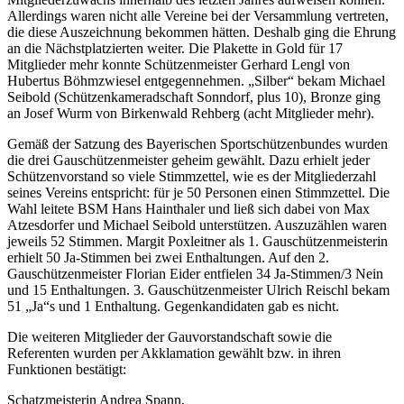
Allerdings waren nicht alle Vereine bei der Versammlung vertreten,
die diese Auszeichnung bekommen hätten. Deshalb ging die Ehrung
an die Nächstplatzierten weiter. Die Plakette in Gold für 17
Mitglieder mehr konnte Schützenmeister Gerhard Lengl von
Hubertus Böhmzwiesel entgegennehmen. „Silber“ bekam Michael
Seibold (Schützenkameradschaft Sonndorf, plus 10), Bronze ging
an Josef Wurm von Birkenwald Rehberg (acht Mitglieder mehr).
Gemäß der Satzung des Bayerischen Sportschützenbundes wurden
die drei Gauschützenmeister geheim gewählt. Dazu erhielt jeder
Schützenvorstand so viele Stimmzettel, wie es der Mitgliederzahl
seines Vereins entspricht: für je 50 Personen einen Stimmzettel. Die
Wahl leitete BSM Hans Hainthaler und ließ sich dabei von Max
Atzesdorfer und Michael Seibold unterstützen. Auszuzählen waren
jeweils 52 Stimmen. Margit Poxleitner als 1. Gauschützenmeisterin
erhielt 50 Ja-Stimmen bei zwei Enthaltungen. Auf den 2.
Gauschützenmeister Florian Eider entfielen 34 Ja-Stimmen/3 Nein
und 15 Enthaltungen. 3. Gauschützenmeister Ulrich Reischl bekam
51 „Ja“s und 1 Enthaltung. Gegenkandidaten gab es nicht.
Die weiteren Mitglieder der Gauvorstandschaft sowie die
Referenten wurden per Akklamation gewählt bzw. in ihren
Funktionen bestätigt:
Schatzmeisterin Andrea Spann,