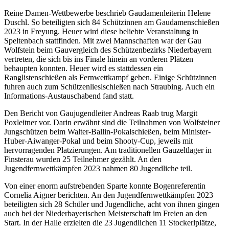
Reine Damen-Wettbewerbe beschrieb Gaudamenleiterin Helene
Duschl. So beteiligten sich 84 Schützinnen am Gaudamenschießen
2023 in Freyung. Heuer wird diese beliebte Veranstaltung in
Speltenbach stattfinden. Mit zwei Mannschaften war der Gau
Wolfstein beim Gauvergleich des Schützenbezirks Niederbayern
vertreten, die sich bis ins Finale hinein an vorderen Plätzen
behaupten konnten. Heuer wird es stattdessen ein
Ranglistenschießen als Fernwettkampf geben. Einige Schützinnen
fuhren auch zum Schützenlieslschießen nach Straubing. Auch ein
Informations-Austauschabend fand statt.
Den Bericht von Gaujugendleiter Andreas Raab trug Margit
Poxleitner vor. Darin erwähnt sind die Teilnahmen von Wolfsteiner
Jungschützen beim Walter-Ballin-Pokalschießen, beim Minister-
Huber-Aiwanger-Pokal und beim Shooty-Cup, jeweils mit
hervorragenden Platzierungen. Am traditionellen Gauzeltlager in
Finsterau wurden 25 Teilnehmer gezählt. An den
Jugendfernwettkämpfen 2023 nahmen 80 Jugendliche teil.
Von einer enorm aufstrebenden Sparte konnte Bogenreferentin
Cornelia Aigner berichten. An den Jugendfernwettkämpfen 2023
beteiligten sich 28 Schüler und Jugendliche, acht von ihnen gingen
auch bei der Niederbayerischen Meisterschaft im Freien an den
Start. In der Halle erzielten die 23 Jugendlichen 11 Stockerlplätze,