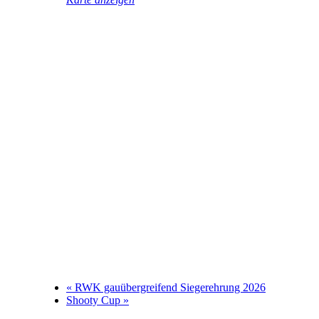
«
RWK gauübergreifend Siegerehrung 2026
Shooty Cup
»