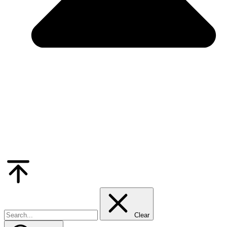
Go
to
Top
Clear